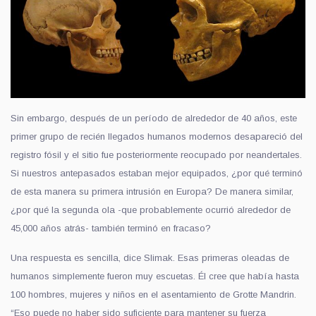
Sin embargo, después de un período de alrededor de 40 años, este
primer grupo de recién llegados humanos modernos desapareció del
registro fósil y el sitio fue posteriormente reocupado por neandertales.
Si nuestros antepasados estaban mejor equipados, ¿por qué terminó
de esta manera
su
primera intrusión en Europa? De manera similar,
¿por qué la segunda ola -que probablemente ocurrió alrededor de
4
5
,000 años atrás- también terminó en fracaso?
Una respuesta es sencilla, dice Slimak. Esas primeras oleadas de
humanos simplemente
fueron muy escuetas
. Él cree que había hasta
100 hombres, mujeres y niños en el asentamiento de Grotte Mandrin.
“
Eso puede no haber sido suficiente para mantener su fuerza