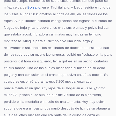
para su tiempo. Exámenes de sus dientes demuestran que pasó su
niñez cerca de
Bolzano
, en el Tirol italiano, y luego residió en uno de
los valles a unos 50 kilómetros al norte de ahí, en las faldas de los
Alpes. Sus pulmones estaban ennegrecidos por fogatas o el humo de
fuegos de forja y las proporciones entre sus piernas y pelvis indican
que estaba acostumbrado a caminatas muy largas en territorio
montañoso. Aunque para su tiempo tuvo una vida larga y
relativamente saludable, los resultados de docenas de estudios han
demostrado que su muerte fue tortuosa: recibió un flechazo en la parte
posterior del hombro izquierdo, tenía golpes en su pecho, cortadas
en sus manos, una de las cuales alcanzaba el hueso de su dedo
pulgar, y una contusión en el cráneo que quizá causó su muerte. Su
cuerpo se encontró a gran altura: 3,200 metros, enterrado
parcialmente en un glaciar y lejos de su hogar en el valle. ¿Cómo
murió? Al principio, se supuso que fue víctima de la hipotermia,
perdido en la montaña en medio de una tormenta. Hoy, hay quien
supone que era un pastor que murió después de huir de un ataque a
su aldea, otros piensan que era parte de un grupo de caza en