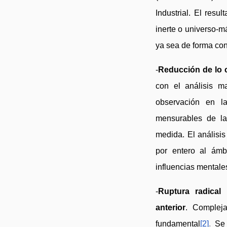
Industrial. El res
inerte o universo-m
ya sea de forma con
-
Reducción de lo cu
con el análisis ma
observación en l
mensurables de la
medida. El análisis
por entero al ámb
influencias mentale
-
Ruptura radical
anterior
. Compleja
fundamental
[2]
.
Se 