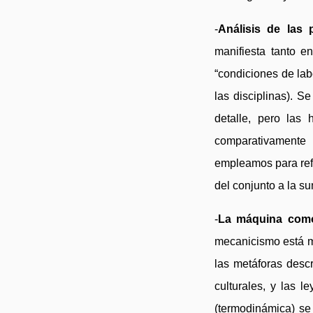
-
Análisis de las 
manifiesta tanto e
“condiciones de lab
las disciplinas). S
detalle, pero las 
comparativamente
empleamos para refe
del conjunto a la s
-
La máquina como
mecanicismo está m
las metáforas desc
culturales, y las l
(termodinámica) se