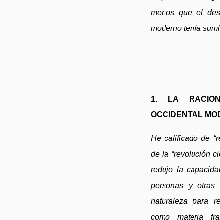
menos que el desp
moderno tenía sumid
1. LA RACION
OCCIDENTAL MO
He calificado de “r
de la “revolución c
redujo la capacida
personas y otras
naturaleza para r
como materia fr