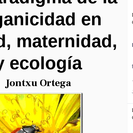
ganicidad en
d, maternidad,
y ecología
Jontxu Ortega
.