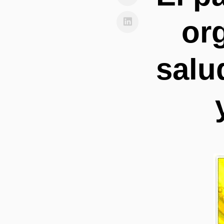
or
salu