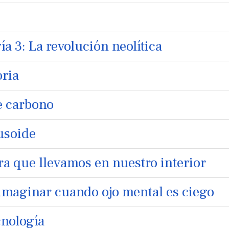
ía 3: La revolución neolítica
oria
e carbono
usoide
 que llevamos en nuestro interior
 imaginar cuando ojo mental es ciego
cnología