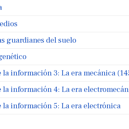
a
edios
s guardianes del suelo
genético
de la información 3: La era mecánica (1
e la información 4: La era electromecán
e la información 5: La era electrónica