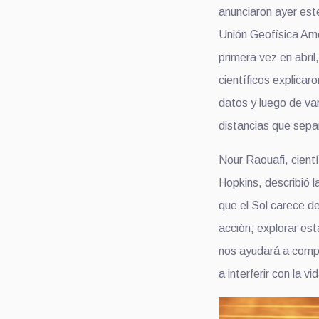
anunciaron
ayer
e
st
Unión Geofísica Ame
primera vez
en abri
científicos e
xplicaro
datos y luego
de
var
distancias que separ
Nour Raouafi, cientí
Hopkins, describió 
que el Sol carece de
acción; explorar es
n
os ayudará a comp
a
interferir con la vi