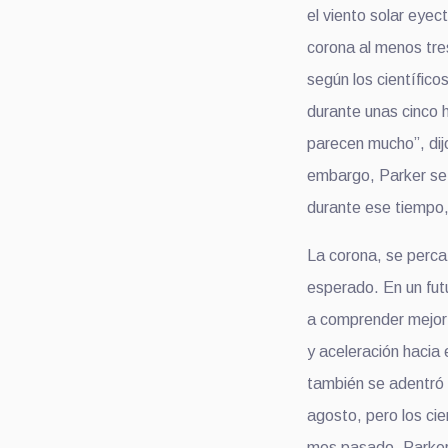
el viento solar e
yec
corona al menos tre
según los científico
durante unas cinco 
parecen m
ucho
”, d
embargo, Parker se 
durante ese tiempo,
La corona,
se perca
esperado. E
n un fut
a comprender mejor e
y
a
celeración
hacia 
también se adentró 
agosto, pero los cie
mes pasado,
Parke