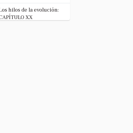
Los hilos de la evolución:
CAPÍTULO XX
La
evolución
humana
<...
Abr 29, 2026