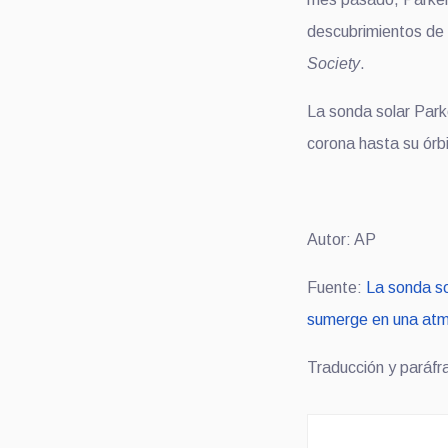
descubrimientos d
e
Society
.
La sonda solar
Park
corona hasta su órbi
Autor:
AP
Fuente:
La sonda so
sumerge en una atm
Traducción y paráfr