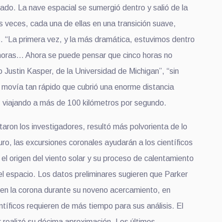
tado
. La nave espacial se sumergió dentro y
salió
de la
s veces, cada una de ellas
en
una transición suave,
s. “La primera vez, y la más dramática, estuvimos d
entro
horas... Ahora se puede pensar que cinco horas no
ijo Justin Kasper, de la Universidad de Michigan”,
“s
in
movía tan rápido que cubrió una e
norme
distancia
 v
iajando
a más de 100 kilómetros por segundo.
taron los investigadores, resultó
más polvorienta de lo
uro, las
excursiones coronales ayudarán a los científicos
l origen del viento solar y
su proceso de calentamiento
el espacio. Los datos preliminares sugieren que Parker
en la corona durante su noveno acercamiento, en
ntíficos
requieren de más tiempo para sus
análisis. El
r
realizó su décima aproximación. Los últimos