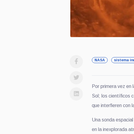
NASA
sistema i
Por primera vez en l
S
ol;
los científicos
que
interfieren con l
Una s
onda
espacial
en la inexplorada a