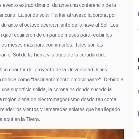
e evento extraordinario,
durante una c
onferencia
de la
ricana. La sonda solar Parker atravesó la corona
por
l, durante el octavo acercamiento de la nave al Sol. Los
.
n que requirieron de un par de
meses p
ara
recibir los
ios meses más p
ara
confirmarlos.
Tales son las
an el Sol de la Tierra y la duda de la certidumbre.
fico c
oautor del
proyecto
de
la Universidad Johns
la noticia como "fascinantemente emocionante". Debido a
 una superficie sólida, la corona es donde s
ucede la
ta región
plena de electromagnetismo
de
sde tan
cerca
render
los vientos y llamaradas solares que han llegado
da aquí en la Tierra.