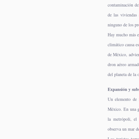
contaminación del 
de las viviendas
ninguno de los pro
Hay mucho más en 
climático causa e
de México, advier
dron aéreo armad
del planeta de la 
Expansión y sub
Un elemento de 
México. En una g
la metrópoli, e
observa un mar de 
Los turistas tom