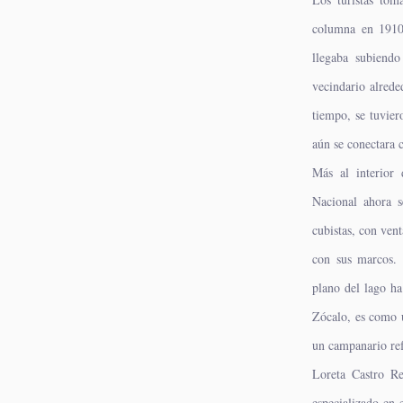
columna en 1910
llegaba subiendo
vecindario alred
tiempo, se tuvie
aún se conectara c
Más al interior 
Nacional ahora s
cubistas, con ven
con sus marcos. 
plano del lago ha
Zócalo, es como u
un campanario ref
Loreta Castro R
especializado en