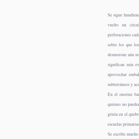
Se sigue hundiend
vuelto un círcu
perforaciones cad
sobre los que lo
desmorone aún má
significan más 
aprovechar embals
subterráneos y ace
En el enorme bar
quienes no pueden
grieta en el queb
escuelas primaria
Se escribe mucho 