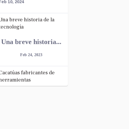
Feb 10, 2024
Una breve historia de la
tecnología
Una breve historia...
Feb 24, 2023
Cacatúas fabricantes de
herramientas
Cacatúas fueron
observadas en Indonesia
elaborando y empleando
herramientas de una