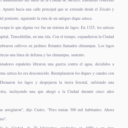
. Apuntó hacia una calle principal que se extiende desde el Zócalo y
del poniente, siguiendo la ruta de un antiguo dique azteca.
ocupa lo que alguna vez fue un sistema de lagos. En 1325, los aztecas
capital, Tenochtitlán, en una isla. Con el tiempo, expandieron la Ciudad
mbraron cultivos en jardines flotantes llamados chinampas. Los lagos
ztecas una línea de defensa y las chinampas, sustento.
stadores españoles libraron una guerra contra el agua, decididos a
tema azteca les era desconocido. Reemplazaron los diques y canales con
 Drenaron los lagos y despejaron la tierra forestal, sufriendo una
 otra, incluyendo una que ahogó a la Ciudad durante cinco años
las arreglaron", dijo Castro. "Pero tenían 300 mil habitantes. Ahora
nes".
 de la Ciudad, de 78 kilómetros cuadrados en 1950 a un área