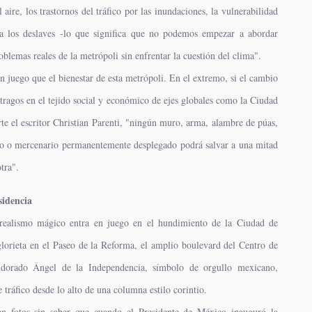
aire, los trastornos del tráfico por las inundaciones, la vulnerabilidad
 a los deslaves -lo que significa que no podemos empezar a abordar
blemas reales de la metrópoli sin enfrentar la cuestión del clima".
juego que el bienestar de esta metrópoli. En el extremo, si el cambio
stragos en el tejido social y económico de ejes globales como la Ciudad
te el escritor Christian Parenti, "ningún muro, arma, alambre de púas,
o o mercenario permanentemente desplegado podrá salvar a una mitad
otra".
sidencia
realismo mágico entra en juego en el hundimiento de la Ciudad de
lorieta en el Paseo de la Reforma, el amplio boulevard del Centro de
l dorado Ángel de la Independencia, símbolo de orgullo mexicano,
tráfico desde lo alto de una columna estilo corintio.
an fotos sin saber que cuando el Presidente de México inauguró la