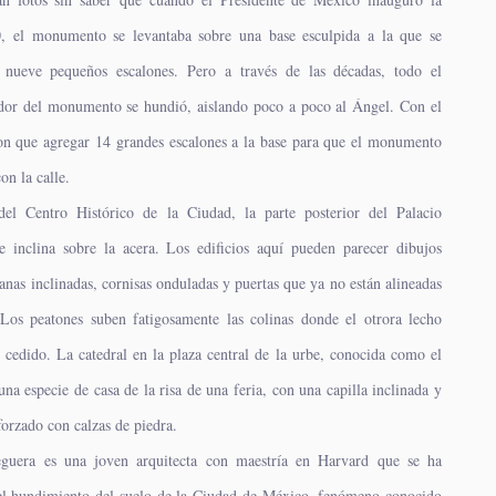
, el monumento se levantaba sobre una base esculpida a la que se
 nueve pequeños escalones. Pero a través de las décadas, todo el
edor del monumento se hundió, aislando poco a poco al Ángel. Con el
ron que agregar 14 grandes escalones a la base para que el monumento
on la calle.
del Centro Histórico de la Ciudad, la parte posterior del Palacio
e inclina sobre la acera. Los edificios aquí pueden parecer dibujos
tanas inclinadas, cornisas onduladas y puertas que ya no están alineadas
Los peatones suben fatigosamente las colinas donde el otrora lecho
 cedido. La catedral en la plaza central de la urbe, conocida como el
na especie de casa de la risa de una feria, con una capilla inclinada y
orzado con calzas de piedra.
eguera es una joven arquitecta con maestría en Harvard que se ha
 el hundimiento del suelo de la Ciudad de México, fenómeno conocido