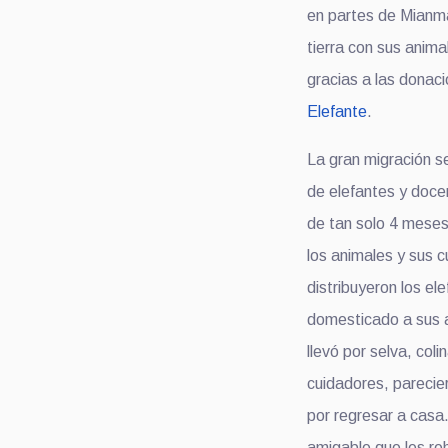
en partes de Mianma
tierra con sus anim
gracias a las donaci
Elefante
.
La gran migración se
de elefantes y doce
de tan solo 4 mese
los animales y sus 
distribuyeron los el
domesticado a sus a
llevó por selva, col
cuidadores, parecie
por regresar a casa
amigable que les re