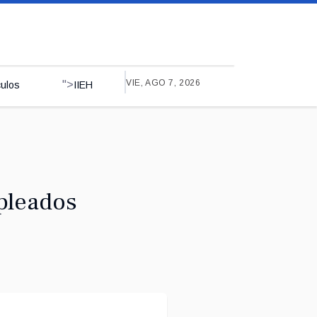
VIE, AGO 7, 2026
">
culos
IIEH
pleados