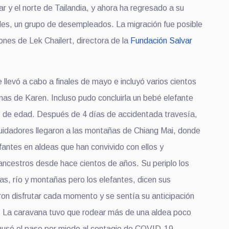
r y el norte de Tailandia, y ahora ha regresado a su
ales, un grupo de desempleados. La migración fue posible
ones de Lek Chailert, directora de la
Fundación Salvar
 llevó a cabo a finales de mayo e incluyó varios cientos
nas de Karen. Incluso pudo concluirla un bebé elefante
s de edad. Después de 4 días de accidentada travesía,
cuidadores llegaron a las montañas de Chiang Mai, donde
efantes en aldeas que han convivido con ellos y
ncestros desde hace cientos de años. Su periplo los
inas, río y montañas pero los elefantes, dicen sus
ron disfrutar cada momento y se sentía su anticipación
. La caravana tuvo que rodear más de una aldea poco
husó el paso por miedo al contagio de COVID-19.