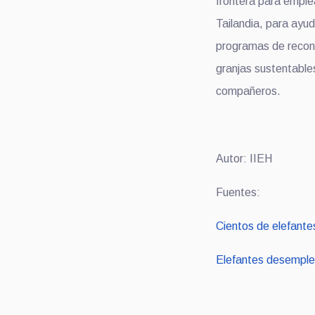
frontera para emple
Tailandia, para ayud
programas de recons
granjas sustentable
compañeros.
Autor: IIEH
Fuentes:
Cientos de elefantes
Elefantes desemplea