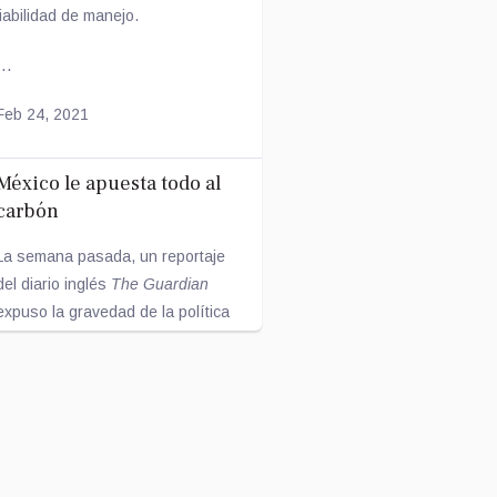
fiabilidad de manejo.
...
Feb 24, 2021
México le apuesta todo al
carbón
La semana pasada, un reportaje
del diario inglés
The Guardian
expuso la gravedad de la política
energética México, enfo...
Feb 17, 2021
La dieta durante la niñez y
el microbioma en la edad