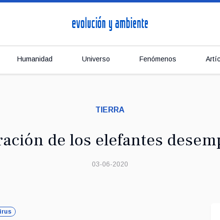
Humanidad
Universo
Fenómenos
Artí
TIERRA
ración de los elefantes desem
03-06-2020
irus