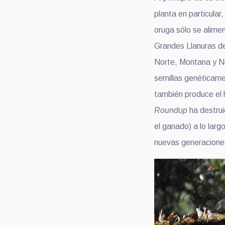
planta en particular, 
oruga sólo se alimen
Grandes Llanuras d
Norte, Montana y N
semillas genéticam
también produce el 
Roundup
ha destrui
el ganado) a lo lar
nuevas generacione