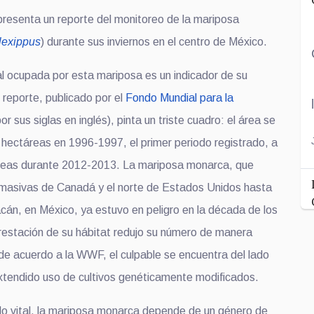
resenta un reporte del monitoreo de la mariposa
lexippus
) durante sus inviernos en el centro de México.
tal ocupada por esta mariposa es un indicador de su
o reporte, publicado por el
Fondo Mundial para la
 sus siglas en inglés), pinta un triste cuadro: el área se
 hectáreas en 1996-1997, el primer periodo registrado, a
áreas durante 2012-2013. La mariposa monarca, que
 masivas de Canadá y el norte de Estados Unidos hasta
cán, en México, ya estuvo en peligro en la década de los
restación de su hábitat redujo su número de manera
 de acuerdo a la WWF, el culpable se encuentra del lado
xtendido uso de cultivos genéticamente modificados.
iclo vital, la mariposa monarca depende de un género de