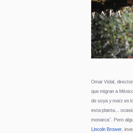
Omar Vidal, directo
que migran a México
de soya y maíz en l
esta planta… ocasio
monarca”. Pero algu
Lincoln Brower
, inv