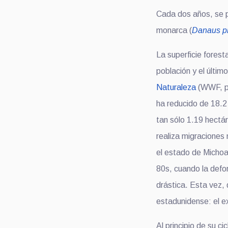
Cada dos años, se p
monarca (
Danaus p
La superficie fores
población y el últim
Naturaleza
(WWF, por
ha reducido de 18.2
tan sólo 1.19 hect
realiza migraciones
el estado de Michoa
80s, cuando la defo
drástica. Esta vez,
estadunidense: el e
Al principio de su c