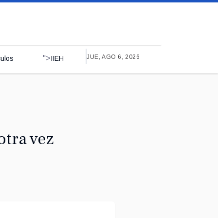
JUE, AGO 6, 2026
">
culos
IIEH
tra vez