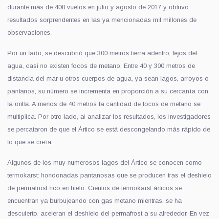
durante más de 400 vuelos en julio y agosto de 2017 y obtuvo
resultados sorprendentes en las ya mencionadas mil millones de
observaciones.
Por un lado, se descubrió que 300 metros tierra adentro, lejos del
agua, casi no existen focos de metano. Entre 40 y 300 metros de
distancia del mar u otros cuerpos de agua, ya sean lagos, arroyos o
pantanos, su número se incrementa en proporción a su cercanía con
la orilla. A menos de 40 metros la cantidad de focos de metano se
multiplica. Por otro lado, al analizar los resultados, los investigadores
se percataron de que el Ártico se está descongelando más rápido de
lo que se creía.
Algunos de los muy numerosos lagos del Ártico se conocen como
termokarst: hondonadas pantanosas que se producen tras el deshielo
de permafrost rico en hielo. Cientos de termokarst árticos se
encuentran ya burbujeando con gas metano mientras, se ha
descuierto, aceleran el deshielo del permafrost a su alrededor. En vez