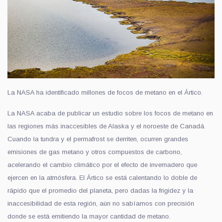
La NASA ha identificado millones de focos de metano en el Ártico.
La NASA acaba de publicar un estudio sobre los focos de metano en
las regiones más inaccesibles de Alaska y el noroeste de Canadá.
Cuando la tundra y el permafrost se derriten, ocurren grandes
emisiones de gas metano y otros compuestos de carbono,
acelerando el cambio climático por el efecto de invernadero que
ejercen en la atmósfera. El Ártico se está calentando lo doble de
rápido que el promedio del planeta, pero dadas la frigidez y la
inaccesibilidad de esta región, aún no sabíamos con precisión
donde se está emitiendo la mayor cantidad de metano.