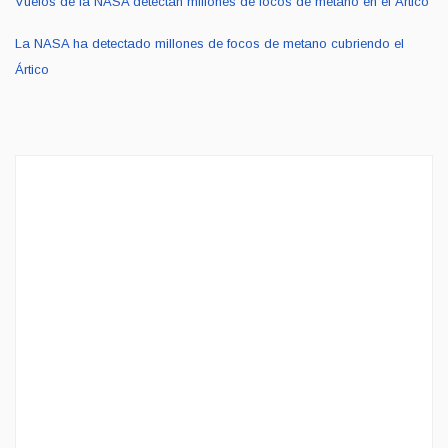
Vuelos de la NASA detectan millones de focos de metano en el Ártico
La NASA ha detectado millones de focos de metano cubriendo el
Ártico