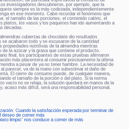
Los investigadores descubrieron, por ejemplo, que la
paquete siempre es la más codiciada, independientemente
 tenga en ese momento. Cabe recordar el fenómeno que
: el tamaño de las porciones, el contenido calóric, el
 platos, los vasos y los paquetes han ido aumentando a
mas décadas.
almendras cubiertas de chocolate dio resultados
os se acabaron todo y se excusaron de la cantidad
as propiedades nutritivas de la almendra mientras
 de la azúcar y la grasa que contiene el producto.
rio final, los participantes de estas pruebas afirmaron
sación más placentera al consumir precisamente la última
 almendra a pesar de ya no tener hambre. La necesidad de
o, al parecer, va de la mano con subestimar el daño de
nta. El cierre de consumo puede, de cualquier manera,
ando el tamaño de la porción o del plato. Si la norma
lato vacío no se relaja, la solución quedará en manos de la
a y, acaso más difícil, será una responsabilidad personal.
tización: Cuando la satisfacción esperada por terminar de
l deseo de comer más
plato limpio” nos conduce a comer de más