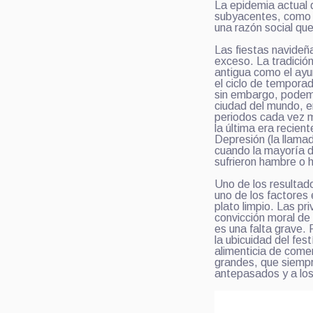
La epidemia actual
subyacentes, como e
una razón social qu
Las fiestas navideñ
exceso. La tradició
antigua como el ayu
el ciclo de temporad
sin embargo, podem
ciudad del mundo, en
periodos cada vez má
la última era recien
Depresión (la llamad
cuando la mayoría d
sufrieron hambre o
Uno de los resultad
uno de los factores
plato limpio. Las pr
convicción moral de
es una falta grave.
la ubicuidad del fest
alimenticia de come
grandes, que siempre
antepasados y a lo