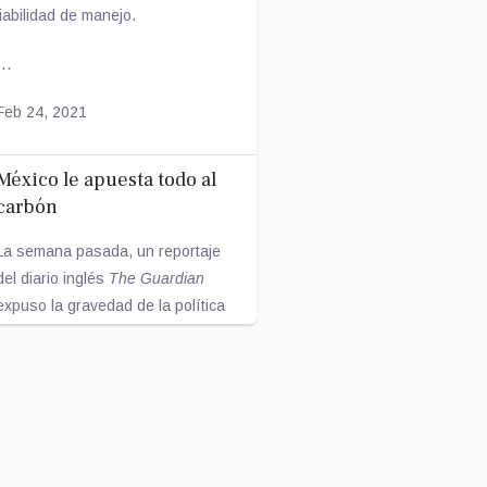
fiabilidad de manejo.
...
Feb 24, 2021
México le apuesta todo al
carbón
La semana pasada, un reportaje
del diario inglés
The Guardian
expuso la gravedad de la política
energética México, enfo...
Feb 17, 2021
La dieta durante la niñez y
el microbioma en la edad