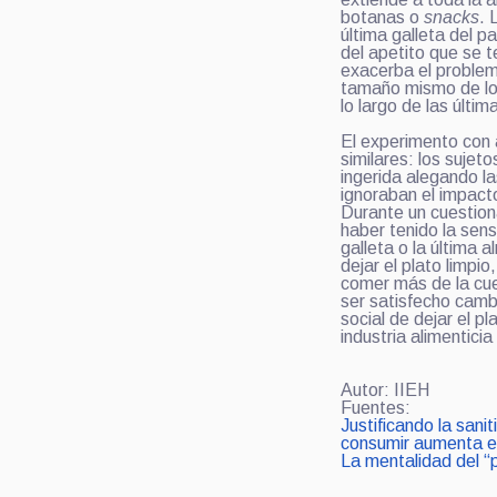
botanas o
snacks
. 
última galleta del 
del apetito que se
exacerba el problema
tamaño mismo de los
lo largo de las últi
El experimento con 
similares: los sujet
ingerida alegando l
ignoraban el impacto
Durante un cuestiona
haber tenido la sen
galleta o la última
dejar el plato limpi
comer más de la cue
ser satisfecho cambi
social de dejar el p
industria alimentici
Autor: IIEH
Fuentes:
Justificando la sani
consumir aumenta e
La mentalidad del “