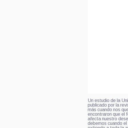
Un estudio de la Uni
publicado por la rev
más cuando nos que
encontraron que el 
afecta nuestro des
debemos cuando el 
extiende a toda la a