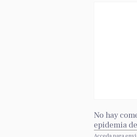
No hay come
epidemia de
Acceda para envi