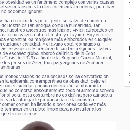
 de obesidad es un fenómeno complejo con varias causas
l sedentarismo y la dieta occidental moderna, pero hay
e no podemos ignorar.
as han terminado y poca gente se salvó de comer en
n del festín es tan antigua como la humanidad, tan
no; nuestros ancestros más lejanos vivían atrapados en
as, en un vaivén entre el festín y el ayuno. Hoy en día,
os encontrar los manjares más elaborados en cualquier
 cualquier cantidad, y el ayuno está restringido a
s escasos en la práctica de ciertas religiones. Tal vez
te de escasez global abarcó del inicio de la Gran
a Crisis de 1929) al final de la Segunda Guerra Mundial,
e los países de Asia, Europa y algunos de América
 hambrunas.
os menos visibles de esa escasez se ha convertido en
 en la epidemia contemporánea de obesidad: dejar el
ivaciones sufridas por una generación sembraron la
 que no comerse absolutamente todo el alimento servido
 Por sí sola, esta costumbre no es dañina pero aunada a
ín, y a la infatigable propaganda de la industria
r comer comer, ha llevado a porciones cada vez más
 terminan en un plato limpio para no insultar a los
s que tienen menos.