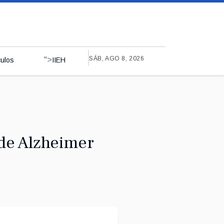
SÁB, AGO 8, 2026
">
culos
IIEH
 de Alzheimer