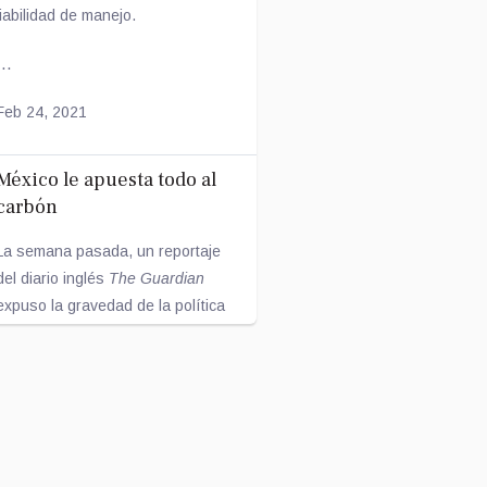
fiabilidad de manejo.
...
Feb 24, 2021
México le apuesta todo al
carbón
La semana pasada, un reportaje
del diario inglés
The Guardian
expuso la gravedad de la política
energética México, enfo...
Feb 17, 2021
La dieta durante la niñez y
el microbioma en la edad