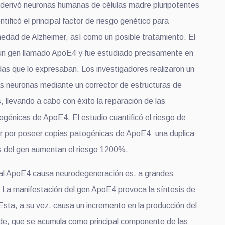
 derivó neuronas humanas de células madre pluripotentes
ntificó el principal factor de riesgo genético para
rmedad de Alzheimer, así como un posible tratamiento. El
 un gen llamado ApoE4 y fue estudiado precisamente en
das que lo expresaban. Los investigadores realizaron un
s neuronas mediante un corrector de estructuras de
 llevando a cabo con éxito la reparación de las
génicas de ApoE4. El estudio cuantificó el riesgo de
er por poseer copias patogénicas de ApoE4: una duplica
as del gen aumentan el riesgo 1200%.
ual ApoE4 causa neurodegeneración es, a grandes
e. La manifestación del gen ApoE4 provoca la síntesis de
Esta, a su vez, causa un incremento en la producción del
de, que se acumula como principal componente de las